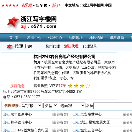
中文域名：浙江写字楼网.中国
首页
租售中心
代理中心
地图选址
地铁选址
求租求购
杭州代理
浙江代理
代理登录
杭州左邻右舍房地产经纪有限公司
简介：
杭州左邻右舍房地产经纪有限公司是一家致力
于在写字楼、商铺、大型商场,以及公寓、别墅等高档
住宅领域为您提供代理、咨询服务的地产服务机构。
我们秉承“专业、专心、专..
营业执照
VIP第
17
年
房源信息
地址：杭州市朝晖路205号深蓝广场写字楼802-1室
电 话：0571-86811177
代理搜索:
名称
出租
顺丰创新中心
[左邻右舍]
出租
崇安盛世中心
[左邻
出租
和平德信中心
[左邻右舍]
出租
滨江·星城发展大厦
[左邻
出租
LOFT49创意城市先行区
[左邻右舍]
出租
城北云合中心
[左邻