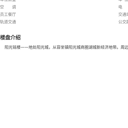
空 调
电
员工餐厅
交通
轨道交通
公交
楼盘介绍
阳光铭楼——地处阳光城，从容坐镇阳光城商圈湖城新经济地带。周边