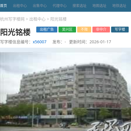
首页
出租中心
出售中心
代理中心
搜索选址
地图选址
地铁选址
杭州写字楼网
>
出租中心
>
阳光铭楼
阳光铭楼
出租广告
吴兴区
不限
非中介
写字楼
写字楼信息编号：
x56007
发布：-
更新时间：2026-01-17