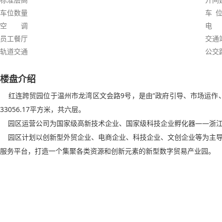
车位数量
车 位
空 调
电
员工餐厅
交通
轨道交通
公交
楼盘介绍
红连跨贸园位于温州市龙湾区文会路9号，是由“政府引导、市场运作
33056.17平方米，共六层。
园区运营公司为国家级高新技术企业、国家级科技企业孵化器——浙江
园区计划以创新型外贸企业、电商企业、科技企业、文创企业等为主导
服务平台，打造一个集聚各类资源和创新元素的新型数字贸易产业园。