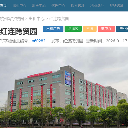
首页
出租中心
出售中心
代理中心
搜索选址
地图选址
地铁选址
杭州写字楼网
>
出租中心
>
红连跨贸园
红连跨贸园
出租广告
龙湾区
不限
非中介
产业
写字楼信息编号：
x60282
发布：红连跨贸园
更新时间：2026-01-17