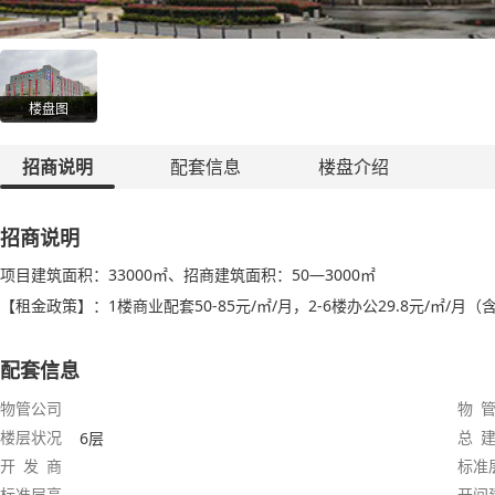
楼盘图
招商说明
配套信息
楼盘介绍
招商说明
项目建筑面积：33000㎡、招商建筑面积：50—3000㎡
【租金政策】：1楼商业配套50-85元/㎡/月，2-6楼办公29.8元/㎡/月（
配套信息
物管公司
物 管
楼层状况
总 建
6层
开 发 商
标准
标准层高
开间