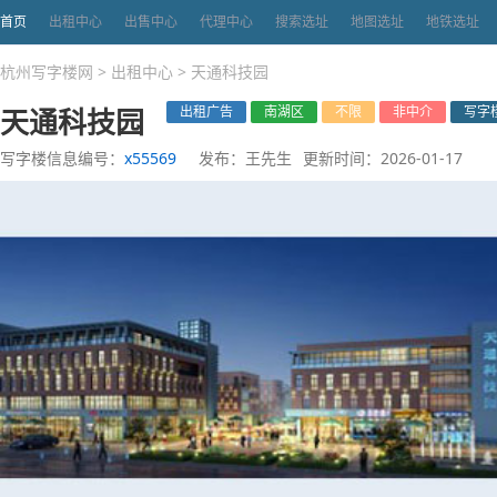
首页
出租中心
出售中心
代理中心
搜索选址
地图选址
地铁选址
杭州写字楼网
>
出租中心
>
天通科技园
天通科技园
出租广告
南湖区
不限
非中介
写字
写字楼信息编号：
x55569
发布：王先生
更新时间：2026-01-17