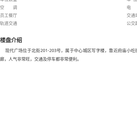
空 调
电
员工餐厅
交通
轨道交通
公交
楼盘介绍
现代广场位于北街201-203号，属于中心城区写字楼，靠近府庙小
廊，人气非常旺，交通及停车都非常便利。