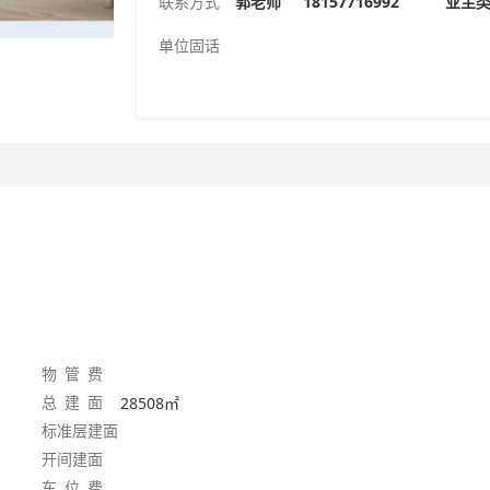
联系方式
郭老师
18157716992 业
单位固话
物 管 费
总 建 面
28508㎡
标准层建面
开间建面
车 位 费