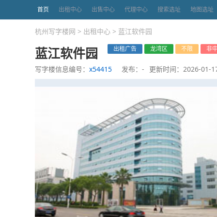
首页
出租中心
出售中心
代理中心
搜索选址
地图选址
杭州写字楼网
>
出租中心
>
蓝江软件园
蓝江软件园
出租广告
龙湾区
不限
非
写字楼信息编号：
x54415
发布：-
更新时间：2026-01-1