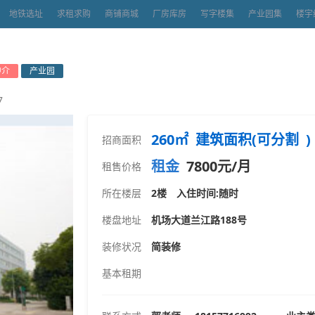
地铁选址
求租求购
商铺商城
厂房库房
写字楼集
产业园集
楼宇
中介
产业园
7
260㎡ 建筑面积(可分割 )
招商面积
租金
7800元/月
租售价格
所在楼层
2楼 入住时间:随时
楼盘地址
机场大道兰江路188号
装修状况
简装修
基本租期