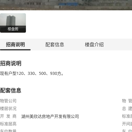
楼盘图
招商说明
配套信息
楼盘介绍
招商说明
现有户型120、330、500、930方。
配套信息
物管公司
物 管
楼层状况
总 建
开 发 商
标准
湖州美欣达房地产开发有限公司
标准层高
开间
车位数量
车 位