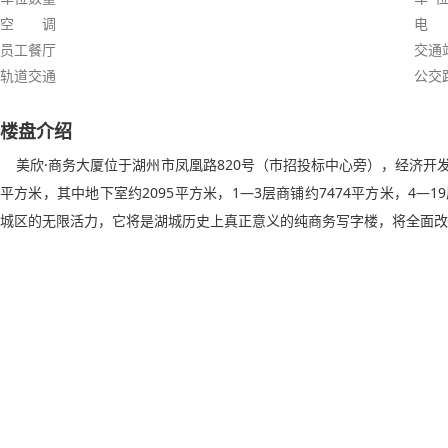
空 调
电
员工餐厅
交通
轨道交通
公交
楼盘介绍
美欣·商务大厦位于湖州市凤凰路820号（市招投标中心旁），经济开发
平方米，其中地下室约2095平方米，1—3层商铺约7474平方米，4—
城区的无限活力，它将是湖城历史上真正意义的纯商务写字楼，将全面改