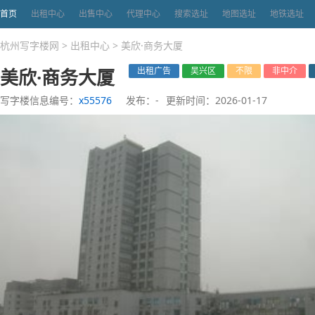
首页
出租中心
出售中心
代理中心
搜索选址
地图选址
地铁选址
杭州写字楼网
>
出租中心
>
美欣·商务大厦
美欣·商务大厦
出租广告
吴兴区
不限
非中介
写字楼信息编号：
x55576
发布：-
更新时间：2026-01-17