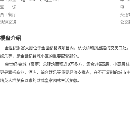
空 调
电
员工餐厅
交通
轨道交通
公交
楼盘介绍
金世纪财富大厦位于金世纪铭城项目内，杭长桥和凤凰路的交叉口处。
娱乐等，是金世纪铭城小区的重要配套部分。
金世纪·铭城（豪庭）总建筑面积近8万多方，集合9幢高层、小高层
更是囊括商业、酒店、综合娱乐等重要经济支撑点，在不可复制的城市
精英人群梦寐以求的欧式皇家园林生活梦想。