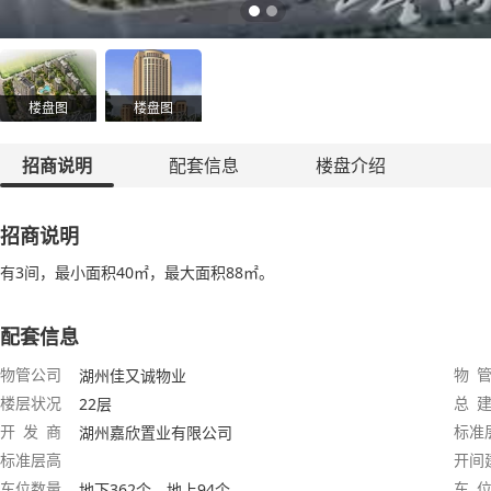
楼盘图
楼盘图
招商说明
配套信息
楼盘介绍
招商说明
有3间，最小面积40㎡，最大面积88㎡。
配套信息
物管公司
物 管
湖州佳又诚物业
楼层状况
总 建
22层
开 发 商
标准
湖州嘉欣置业有限公司
标准层高
开间
车位数量
车 位
地下362个、地上94个