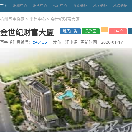
首页
出租中心
出售中心
代理中心
搜索选址
地图选址
地铁选址
杭州写字楼网
>
出售中心
>
金世纪财富大厦
金世纪财富大厦
租售广告
吴兴区
非中介
写字楼信息编号：
x46135
发布：汪小姐
更新时间：2026-01-17