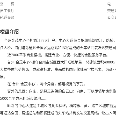
空 调
电
员工餐厅
交通
轨道交通
公交
楼盘介绍
台州金茂中心坐拥椒江西大门户、中心大道黄金枢纽统驾椒江、路桥、
江大桥、海门港等通达全国客运总站和即将建成的火车站共筑发达交通
近7000平米商业裙楼，搭建专业、方便、快捷的金融服务平台。
台州·金茂中心”扼守台州主城区西大门咽喉地带，总建筑面积40000㎡
大楼整体气势恢弘，成就高标准、高品质的国际化纯写字楼形象，为商
展。
在“台州·金茂中心”，每个角度，都是视觉的享受。
窗外的风景：向东，是绿意连绵的白云山；向南，可以尽情地饱览恢
5000余平方米的城市绿地……
毗邻的中心大道是主城区的黄金枢纽，横跨椒、黄、路三区城市捷运交
等通达全国；客运总站和即将建成的火车站共筑发达交通网络。让出入