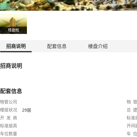
楼盘图
招商说明
配套信息
楼盘介绍
招商说明
配套信息
物管公司
物 管
楼层状况
总 建
29层
开 发 商
标准
标准层高
开间
车位数量
车 位