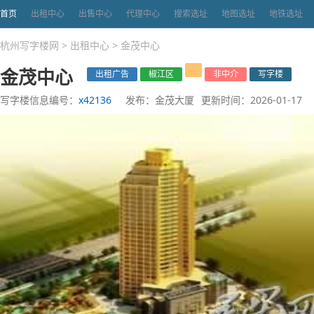
首页
出租中心
出售中心
代理中心
搜索选址
地图选址
地铁选址
杭州写字楼网
>
出租中心
>
金茂中心
金茂中心
出租广告
椒江区
非中介
写字楼
写字楼信息编号：
x42136
发布：金茂大厦
更新时间：2026-01-17