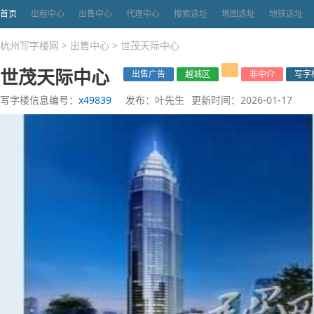
首页
出租中心
出售中心
代理中心
搜索选址
地图选址
地铁选址
杭州写字楼网
>
出售中心
>
世茂天际中心
世茂天际中心
出售广告
越城区
非中介
写字
写字楼信息编号：
x49839
发布：叶先生
更新时间：2026-01-17