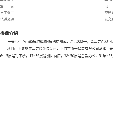
空 调
电
员工餐厅
交通
轨道交通
公交
楼盘介绍
世茂天际中心由60层塔楼和4层裙房组成，总高288米，总建筑面积14
项目由上海华东建筑设计院设计，上海市第一建筑有限公司承建。天际
6~15层是写字楼，17~36层是洲际酒店，38~50层是总裁办公，51层~