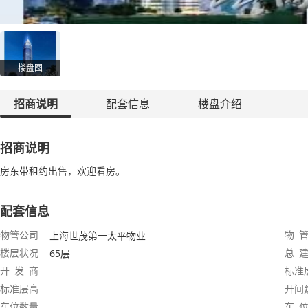
楼盘图
招商说明
配套信息
楼盘介绍
招商说明
房东带租约出售，欢迎看房。
配套信息
物管公司
物 管
上海世茂第一太平物业
楼层状况
总 建
65层
开 发 商
标准
标准层高
开间
车位数量
车 位