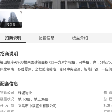
楼盘图
招商说明
配套信息
楼盘介绍
招商说明
福田银座A座33楼南面建筑面积733平方对外招租，可整租，也可分租75、1
座北朝南，冬暖夏凉，全框玻璃幕墙，变频中央空调，智能门锁，一应俱
配套信息
物管公司
物 管
绿城物业
楼层状况
总 建
地下3层、地上36层
开 发 商
标准
义乌市中福置业有限公司
标准层高
开间