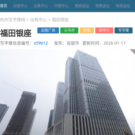
首页
出租中心
出售中心
代理中心
搜索选址
地图选址
地铁选址
杭州写字楼网
>
出租中心
>
福田银座
福田银座
出租广告
义乌市
不限
非中介
写字楼
写字楼信息编号：
x59612
发布：张丽华
更新时间：2026-01-17