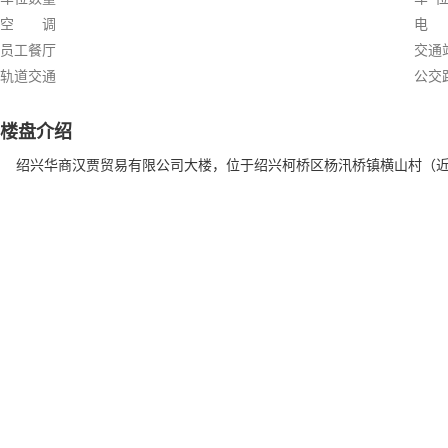
空 调
电
员工餐厅
交通
轨道交通
公交
楼盘介绍
绍兴华商汉贾贸易有限公司大楼，位于绍兴柯桥区杨汛桥镇横山村（近