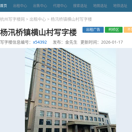
首页
出租中心
出售中心
代理中心
搜索选址
地图选址
地铁选址
杭州写字楼网
>
出租中心
>
杨汛桥镇横山村写字楼
杨汛桥镇横山村写字楼
出租广告
柯桥区
不
写字楼信息编号：
x54392
发布：金先生
更新时间：2026-01-17