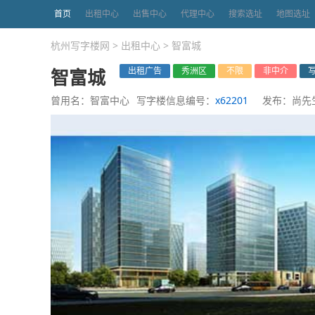
首页
出租中心
出售中心
代理中心
搜索选址
地图选址
杭州写字楼网
>
出租中心
>
智富城
智富城
出租广告
秀洲区
不限
非中介
曾用名：智富中心
写字楼信息编号：
x62201
发布：尚先