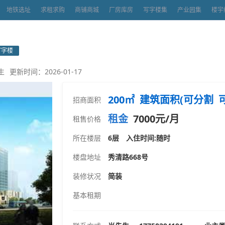
地铁选址
求租求购
商铺商城
厂房库房
写字楼集
产业园集
楼宇
写字楼
生
更新时间：2026-01-17
200㎡ 建筑面积(可分割 
招商面积
租金
7000元/月
租售价格
所在楼层
6层 入住时间:随时
楼盘地址
秀清路668号
装修状况
简装
基本租期