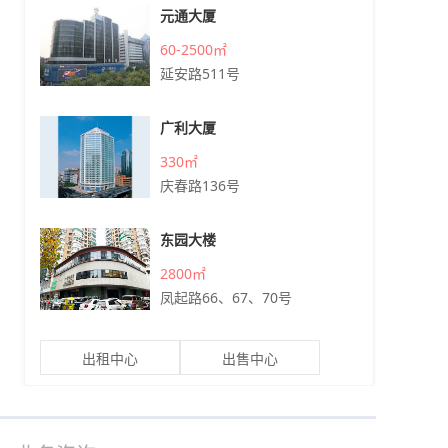
元通大厦
60-2500㎡
延安路511号
广利大厦
330㎡
庆春路136号
东园大楼
2800㎡
凤起路66、67、70号
出租中心
出售中心