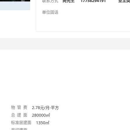
联系方式
尚先生
17758294191 业
单位固话
物 管 费
2.78元/月·平方
总 建 面
280000㎡
标准层建面
1350㎡
开间建面