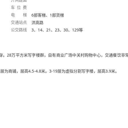
车 位 费
电 梯
6部客梯、1部货梯
交通站点
洪高路
公交路线
3、14、21、23、30、129等
。28万平方米写字楼群，自有商业广场中关村购物中心，交通餐饮非
商铺，层高4.5-4.8米。3-19层为虚拟分割写字楼，层高3.9米。