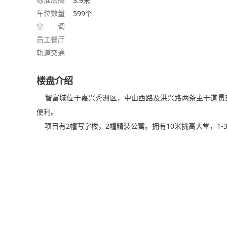
3.9米
车位数量
599个
空 调
员工餐厅
轨道交通
楼盘介绍
智富城位于嘉兴秀洲区，中山西路及洪兴路两条主干道贯穿
便利。
项目有2幢写字楼，2幢精装公寓。拥有10米挑高大堂，1-3层为