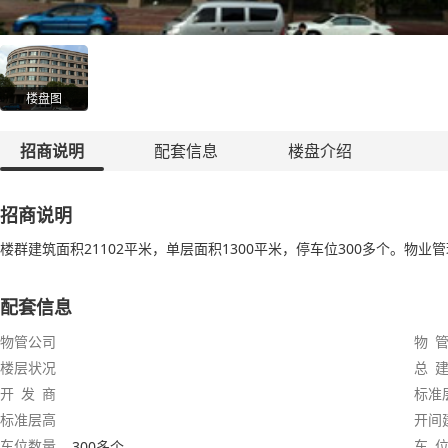
楼盘图
招商说明
配套信息
楼盘介绍
招商说明
楼群建筑面积21102平米，单层面积1300平米，停车位300多个。
配套信息
物管公司
物 管
楼层状况
总 建
开 发 商
标准
标准层高
开间
车位数量
车 位
300多个