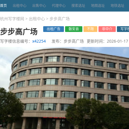
首页
出租中心
出售中心
代理中心
搜索选址
地图选址
地铁选址
杭州写字楼网
>
出租中心
>
步步高广场
步步高广场
出租广告
磐安县
不限
非中介
写字
写字楼信息编号：
x42254
发布：步步高广场
更新时间：2026-01-17