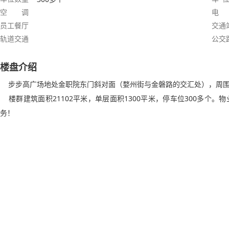
空 调
电
员工餐厅
交通
轨道交通
公交
楼盘介绍
步步高广场地处金职院东门斜对面（婺州街与金磐路的交汇处），周围
楼群建筑面积21102平米，单层面积1300平米，停车位300多个
务！